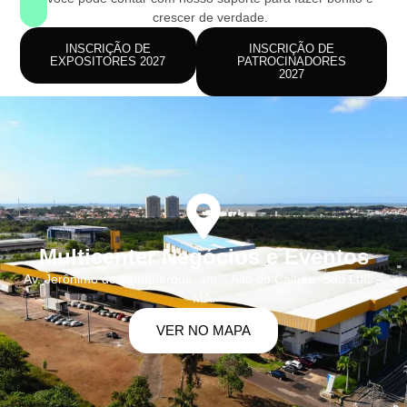
crescer de verdade.
INSCRIÇÃO DE
INSCRIÇÃO DE
EXPOSITORES 2027
PATROCINADORES
2027
Multicenter Negócios e Eventos
Av. Jerônimo de Albuquerque, s/n – Alto do Calhau, São Luís –
MA.
VER NO MAPA