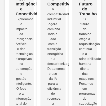
Inteligência
Competitividade
Futuro
e
do
A
Conectividade.
Trabalho
competitividade
Exploramos
industrial
O
o
agora
futuro
impacto
caminha
do
da
lado a
trabalho
Inteligência
lado
exige a
Artificial
com a
requalificação
e das
transição
contínua
tecnologias
energética
e a
disruptivas
e a
adaptabilidade
na
descarbonização.
humana
automação
Debatemos
diante
e
o uso
das
gestão
da IA
máquinas.
inteligente.
para a
Focamos
O foco
eficiência
em
é a
de
programas
integração
recursos,
de
total de
a
capacitação