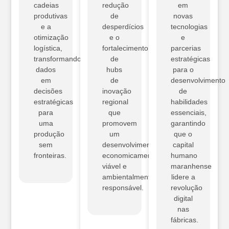
cadeias
redução
em
produtivas
de
novas
e a
desperdícios
tecnologias
otimização
e o
e
logística,
fortalecimento
parcerias
transformando
de
estratégicas
dados
hubs
para o
em
de
desenvolvimento
decisões
inovação
de
estratégicas
regional
habilidades
para
que
essenciais,
uma
promovem
garantindo
produção
um
que o
sem
desenvolvimento
capital
fronteiras.
economicamente
humano
viável e
maranhense
ambientalmente
lidere a
responsável.
revolução
digital
nas
fábricas.